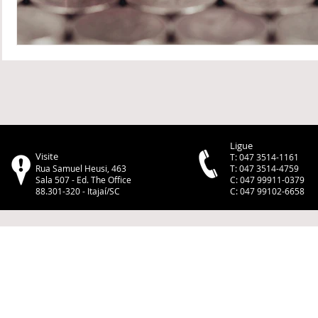
Ligue
Visite
T: 047 3514-1161
Rua Samuel Heusi, 463
T: 047 3514-4759
Sala 507 - Ed. The Office
C: 047 99911-0379
88.301-320 - Itajaí/SC
C: 047 99102-6658